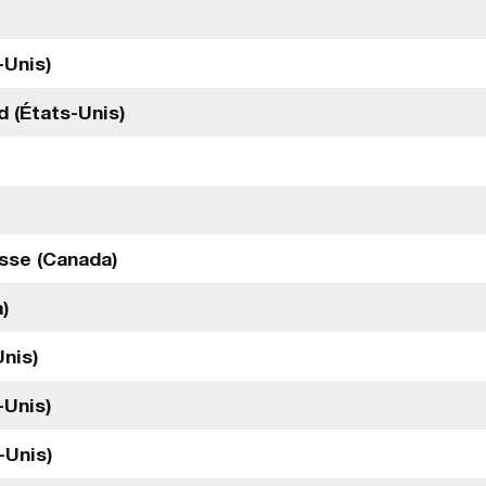
-Unis)
d (États-Unis)
osse (Canada)
)
Unis)
-Unis)
-Unis)