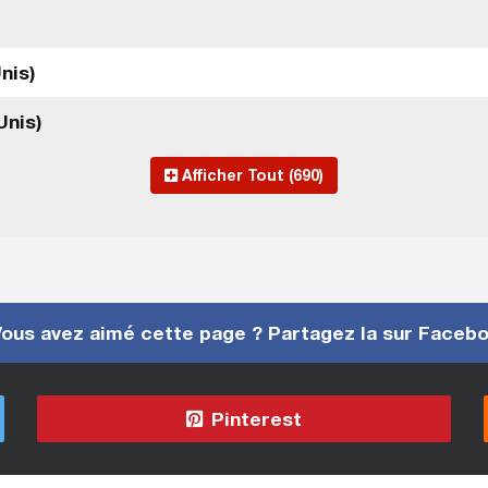
nis)
Unis)
Afficher Tout (690)
ous avez aimé cette page ? Partagez la sur Faceb
Pinterest