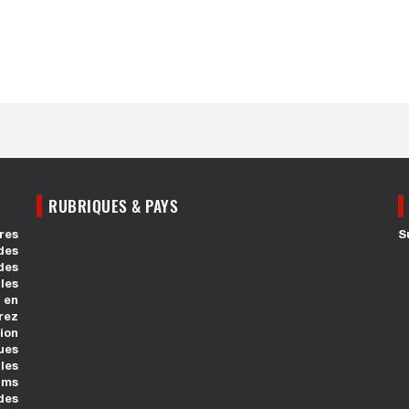
RUBRIQUES & PAYS
res
S
des
des
les
 en
rez
ion
ues
les
ums
des