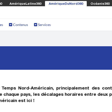
60
AmériqueLatine360
AmériqueDuNord360
Océanie360
es
Contenus
Services
e
Temps Nord-Américain
, principalement des cont
 chaque pays, les décalages horaires entre deux pay
éricain
est ici !