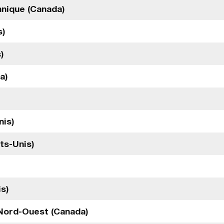
nnique (Canada)
s)
)
a)
nis)
ts-Unis)
s)
 Nord-Ouest (Canada)