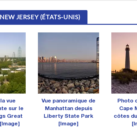
 NEW JERSEY (ÉTATS-UNIS)
la vue
Vue panoramique de
Photo 
te sur le
Manhattan depuis
Cape M
ags Great
Liberty State Park
côtes d
[Image]
[Image]
[