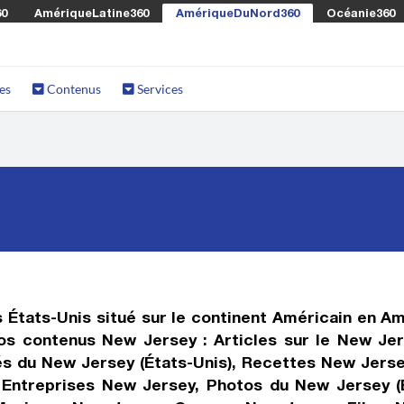
60
AmériqueLatine360
AmériqueDuNord360
Océanie360
es
Contenus
Services
s États-Unis situé sur le continent Américain en 
os contenus New Jersey : Articles sur le New Jer
tés du New Jersey (États-Unis), Recettes New Jerse
, Entreprises New Jersey, Photos du New Jersey (