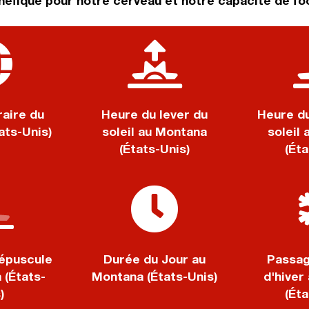
énéfique pour notre cerveau et notre capacité de fo
aire du
Heure du lever du
Heure d
ats-Unis)
soleil au Montana
soleil
(États-Unis)
(Éta
épuscule
Durée du Jour au
Passag
 (États-
Montana (États-Unis)
d'hiver
)
(Éta