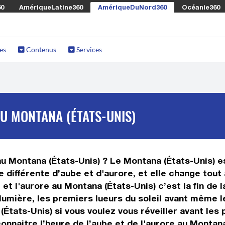
60
AmériqueLatine360
AmériqueDuNord360
Océanie360
es
Contenus
Services
AU MONTANA (ÉTATS-UNIS)
 au Montana (États-Unis) ? Le Montana (États-Unis) e
différente d’aube et d'aurore, et elle change tout 
et l'aurore au Montana (États-Unis) c’est la fin de l
 lumière, les premiers lueurs du soleil avant même le
(États-Unis) si vous voulez vous réveiller avant les 
onnaitre l’heure de l’aube et de l'aurore au Montan