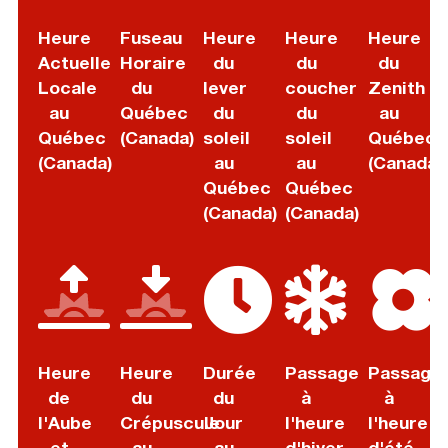
Heure
Fuseau
Heure
Heure
Heure
Actuelle
Horaire
du
du
du
Locale
du
lever
coucher
Zenith
au
Québec
du
du
au
Québec
(Canada)
soleil
soleil
Québec
(Canada)
au
au
(Canada)
Québec
Québec
(Canada)
(Canada)
Heure
Heure
Durée
Passage
Passage
de
du
du
à
à
l'Aube
Crépuscule
Jour
l'heure
l'heure
et
au
au
d'hiver
d'été