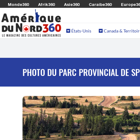
Monde360
Afrik360
Asie360
Caraibe360
Europe3
États-Unis
Canada & Territoir
PHOTO DU PARC PROVINCIAL DE S