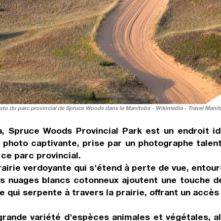
oto du parc provincial de Spruce Woods dans le Manitoba - Wikimedia - Travel Manit
, Spruce Woods Provincial Park est un endroit id
te photo captivante, prise par un photographe talen
ce parc provincial.
rairie verdoyante qui s'étend à perte de vue, ento
 les nuages blancs cotonneux ajoutent une touche 
qui serpente à travers la prairie, offrant un accès
rande variété d'espèces animales et végétales, al