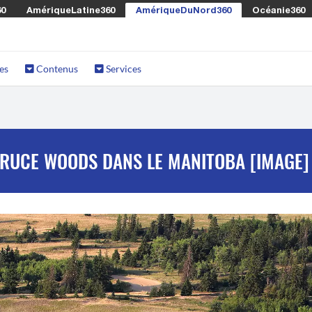
60
AmériqueLatine360
AmériqueDuNord360
Océanie360
es
Contenus
Services
PRUCE WOODS DANS LE MANITOBA [IMAGE]