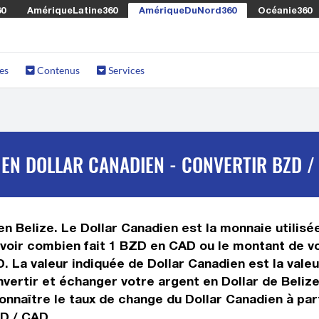
60
AmériqueLatine360
AmériqueDuNord360
Océanie360
es
Contenus
Services
 EN DOLLAR CANADIEN - CONVERTIR BZD /
 en Belize. Le Dollar Canadien est la monnaie utilis
avoir combien fait 1 BZD en CAD ou le montant de vo
ZD. La valeur indiquée de Dollar Canadien est la val
ertir et échanger votre argent en Dollar de Belize 
nnaître le taux de change du Dollar Canadien à par
ZD / CAD.