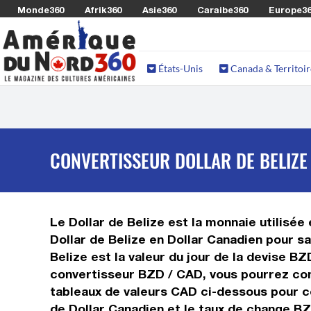
Monde360
Afrik360
Asie360
Caraibe360
Europe3
États-Unis
Canada & Territoir
CONVERTISSEUR DOLLAR DE BELIZE
Le Dollar de Belize est la monnaie utilisée
Dollar de Belize en Dollar Canadien pour s
Belize est la valeur du jour de la devise B
convertisseur BZD / CAD, vous pourrez conv
tableaux de valeurs CAD ci-dessous pour co
de Dollar Canadien et le taux de change B