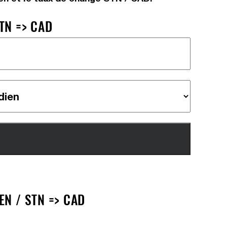
TN => CAD
N / STN => CAD