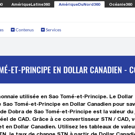
60
AmériqueLatine360
AmériqueDuNord360
Océanie360
es
Contenus
Services
É-ET-PRINCIPE EN DOLLAR CANADIEN - C
nnaie utilisée en Sao Tomé-et-Principe. Le Dollar 
e Sao Tomé-et-Principe en Dollar Canadien pour sav
 de Dobra de Sao Tomé-et-Principe est la valeur du 
 réel de CAD. Grâce à ce convertisseur STN / CAD, 
 en Dollar Canadien. Utilisez les tableaux de vale
TN, le taux de change STN à partir de Dollar Canadi